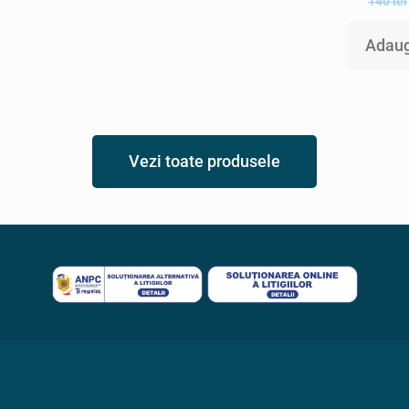
140
lei
Adaug
Vezi toate produsele