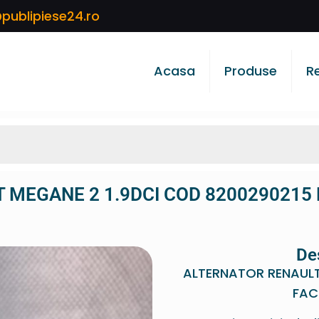
publipiese24.ro
Acasa
Produse
R
 MEGANE 2 1.9DCI COD 8200290215 
De
ALTERNATOR RENAULT
FAC