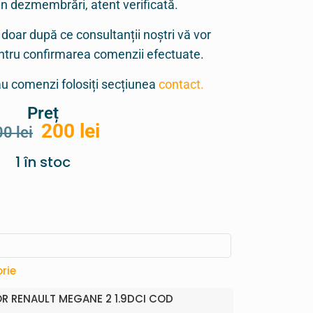
in dezmembrări, atent verificată.
 doar după ce consultanții noștri vă vor
entru confirmarea comenzii efectuate.
sau comenzi folosiți secțiunea
contact.
Preț
200
lei
00
lei
1 în stoc
rie
R RENAULT MEGANE 2 1.9DCI COD