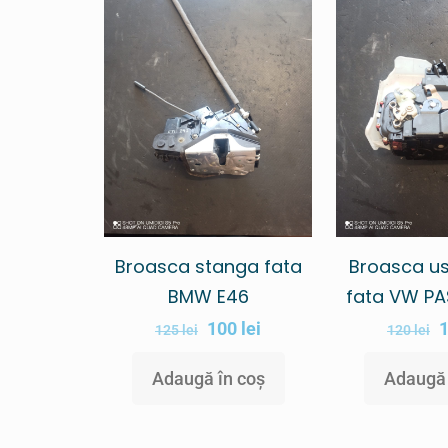
Broasca stanga fata
Broasca u
BMW E46
fata VW PA
100
lei
125
lei
120
lei
Adaugă în coș
Adaugă 