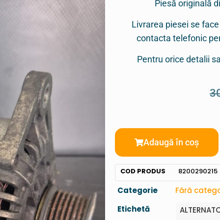
Piesă originală d
Livrarea piesei se face
contacta telefonic p
Pentru orice detalii 
3
Adaugă în coș
COD PRODUS
8200290215
Categorie
Fără catego
Etichetă
ALTERNATO