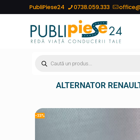
PubliPiese24
0738.059.333
office@
ALTERNATOR RENAULT
-33%