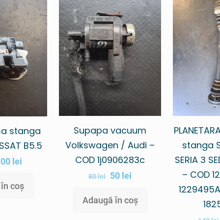
Supapa vacuum
PLANETARA
sa stanga
Volkswagen / Audi –
stanga 
SSAT B5.5
COD 1j0906283c
SERIA 3 SE
100
lei
– COD 12
50
lei
80
lei
în coș
1229495AI
Adaugă în coș
182