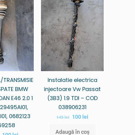
/TRANSMISIE
Instalatie electrica
SPATE BMW
injectoare Vw Passat
DAN E46 2.0 1
(3B3) 1.9 TDI – COD
29495AI01,
038906231
01, 0682123
100
lei
145
lei
59258
Adaugă în coș
100
lei