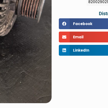
820029021
Dist
Facebook
Email
LinkedIn