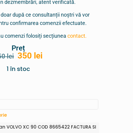
in dezmembrări, atent verificată.
 doar după ce consultanții noștri vă vor
entru confirmarea comenzii efectuate.
sau comenzi folosiți secțiunea
contact.
Preț
350
lei
50
lei
1 în stoc
rie
lan VOLVO XC 90 COD 8665422 FACTURA SI