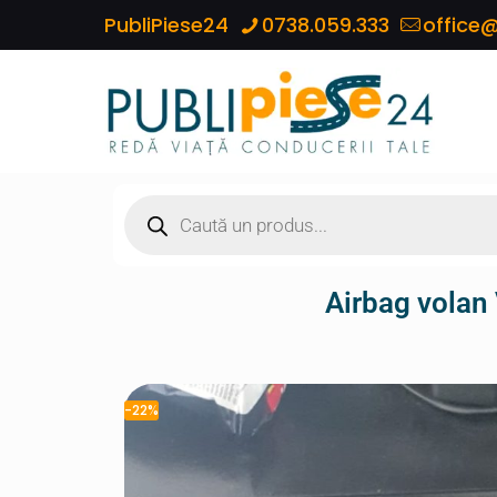
PubliPiese24
0738.059.333
office@
Airbag vola
-22%