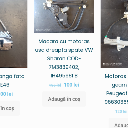
Macara cu motoras
usa dreapta spate VW
Sharan COD-
7M3839402,
1H4959811B
anga fata
Motoras
E46
geam 
100
lei
135
lei
Peugeot
100
lei
Adaugă în coș
9663036
în coș
120
lei
Adaug