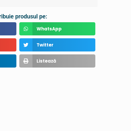
ribuie produsul pe:
WhatsApp
Twitter
Listează