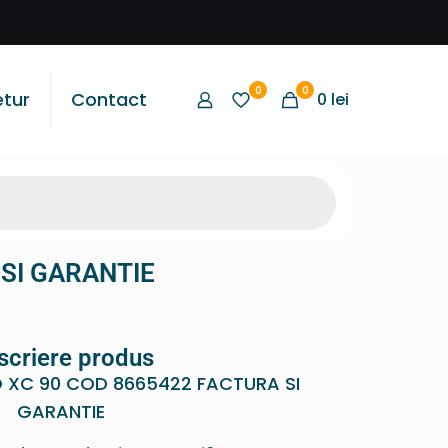
0
0
etur
Contact
0
lei
 SI GARANTIE
scriere produs
O XC 90 COD 8665422 FACTURA SI
GARANTIE