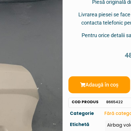
Piesă originală d
Livrarea piesei se face
contacta telefonic p
Pentru orice detalii 
4
Adaugă în coș
COD PRODUS
8665422
Categorie
Fără catego
Etichetă
Airbag vo