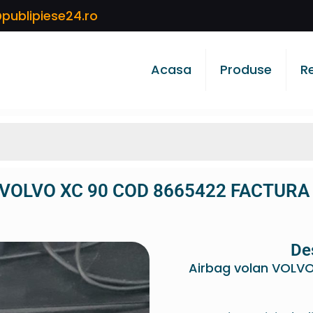
publipiese24.ro
Acasa
Produse
R
n VOLVO XC 90 COD 8665422 FACTURA
De
Airbag volan VOLV