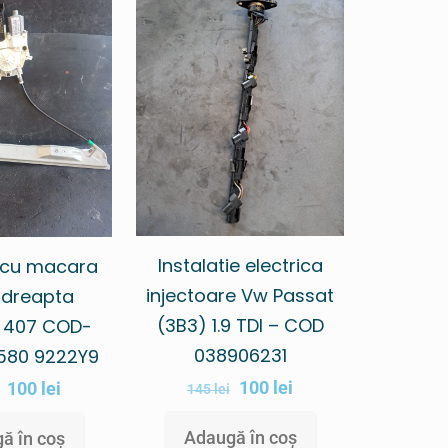
Instalatie electrica
 cu macara
injectoare Vw Passat
dreapta
(3B3) 1.9 TDI – COD
 407 COD-
038906231
580 9222Y9
100
lei
100
lei
145
lei
Adaugă în coș
ă în coș