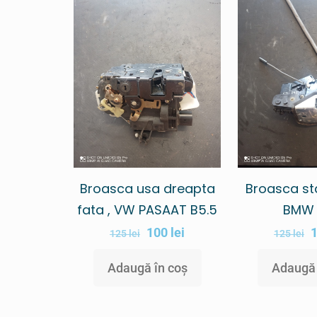
Broasca usa dreapta
Broasca st
fata , VW PASAAT B5.5
BMW 
100
lei
125
lei
125
lei
Adaugă în coș
Adaugă 