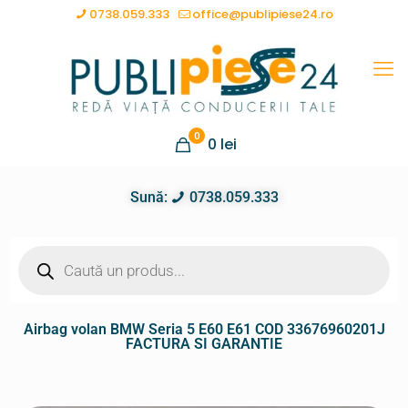
0738.059.333
office@publipiese24.ro
0
0
lei
Sună:
0738.059.333
Airbag volan BMW Seria 5 E60 E61 COD 33676960201J
FACTURA SI GARANTIE