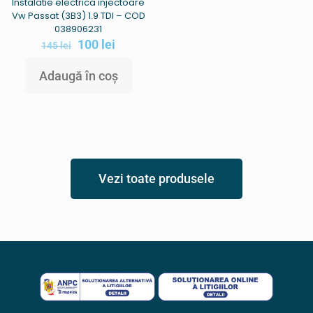
Instalatie electrica injectoare
Vw Passat (3B3) 1.9 TDI – COD
038906231
100
lei
145
lei
Adaugă în coș
Vezi toate produsele