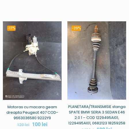
-17%
-29%
PLANETARA/TRANSMISIE stanga
Motoras cu macara geam
SPATE BMW SERIA 3 SEDAN E46
dreapta Peugeot 407 COD-
2.0 1 – COD 1229495AI01,
9663036580 9222Y9
1229495AI01, 0682123 18259258
100
lei
120
lei