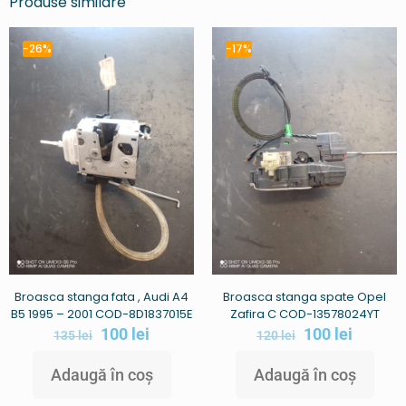
Produse similare
-26%
-17%
Broasca stanga fata , Audi A4
Broasca stanga spate Opel
B5 1995 – 2001 COD-8D1837015E
Zafira C COD-13578024YT
100
lei
100
lei
135
lei
120
lei
Adaugă în coș
Adaugă în coș