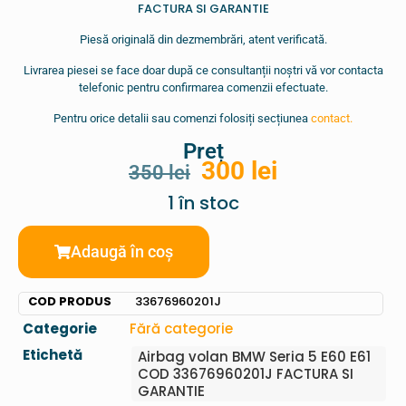
FACTURA SI GARANTIE
Piesă originală din dezmembrări, atent verificată.
Livrarea piesei se face doar după ce consultanții noștri vă vor contacta
telefonic pentru confirmarea comenzii efectuate.
Pentru orice detalii sau comenzi folosiți secțiunea
contact.
Preț
300
lei
350
lei
1 în stoc
Adaugă în coș
COD PRODUS
33676960201J
Categorie
Fără categorie
Etichetă
Airbag volan BMW Seria 5 E60 E61
COD 33676960201J FACTURA SI
GARANTIE