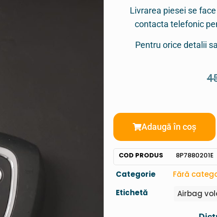
Livrarea piesei se face
contacta telefonic p
Pentru orice detalii 
4
Adaugă în coș
COD PRODUS
8P7880201E
Categorie
Fără catego
Etichetă
Airbag vo