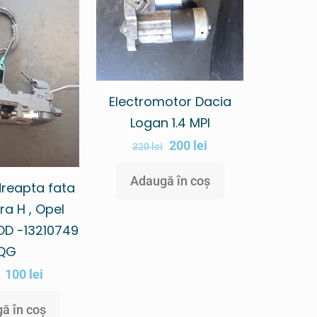
Electromotor Dacia
Logan 1.4 MPI
200
lei
320
lei
Adaugă în coș
reapta fata
ra H , Opel
OD -13210749
QG
100
lei
ă în coș