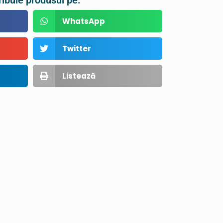
ribuie produsul pe:
WhatsApp
Twitter
Listează