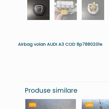
Airbag volan AUDI A3 COD 8p7880201e
Produse similare
-17%
-29%