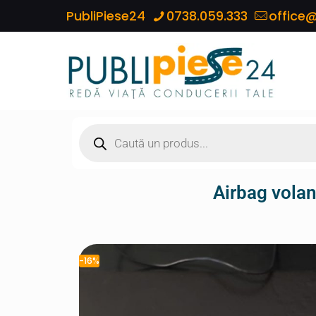
PubliPiese24
0738.059.333
office@
Airbag vol
-16%