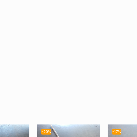
-20%
-17%