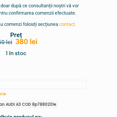
 doar după ce consultanții noștri vă vor
entru confirmarea comenzii efectuate.
sau comenzi folosiți secțiunea
contact.
Preț
380
lei
50
lei
1 în stoc
rie
lan AUDI A3 COD 8p7880201e