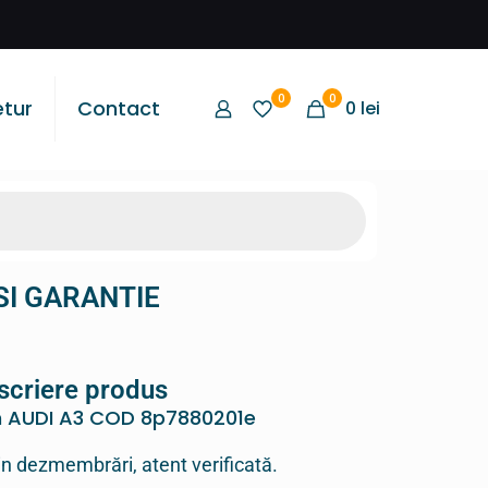
0
0
etur
Contact
0
lei
SI GARANTIE
scriere produs
n AUDI A3 COD 8p7880201e
in dezmembrări, atent verificată.