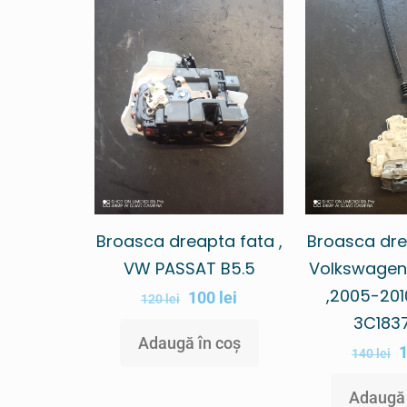
Broasca dreapta fata ,
Broasca dre
VW PASSAT B5.5
Volkswagen
,2005-201
100
lei
120
lei
3C183
Adaugă în coș
140
lei
Adaugă 