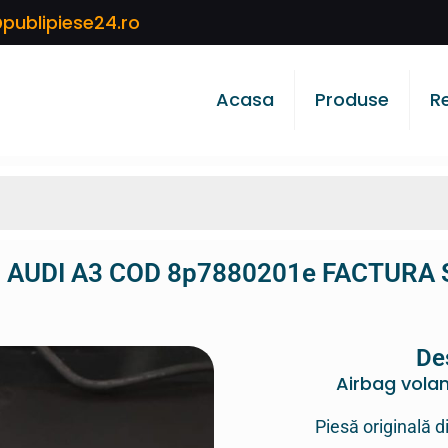
publipiese24.ro
Acasa
Produse
R
an AUDI A3 COD 8p7880201e FACTURA 
De
Airbag vola
Piesă originală d