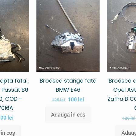
apta fata ,
Broasca stanga fata
Broasca d
 Passat B6
BMW E46
Opel Ast
0, COD –
Zafira B C
100
lei
125
lei
7016A
Adaugă în coș
100
lei
120
lei
în coș
Adaug