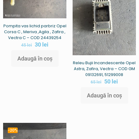
Pompita vas lichid parbriz Opel
Corsa C , Meriva ,Agila , Zafira ,
Vectra C – COD 24439254
30
lei
45
lei
Adaugă în coș
Releu Bujii Incandescente Opel
Astra, Zafira, Vectra – COD GM
09132691, 51299008
50
lei
65
lei
Adaugă în coș
-20%