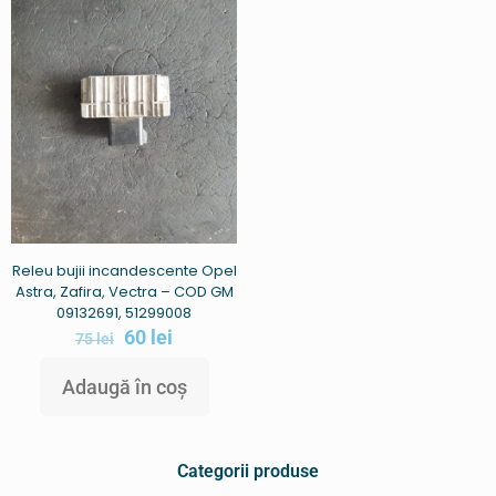
Releu bujii incandescente Opel
Astra, Zafira, Vectra – COD GM
09132691, 51299008
60
lei
75
lei
Adaugă în coș
Categorii produse