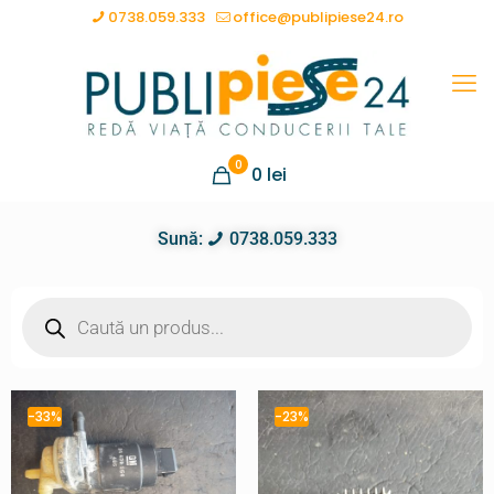
0738.059.333
office@publipiese24.ro
0
0
lei
Sună:
0738.059.333
-33%
-23%