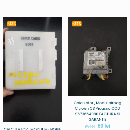
-33%
-37%
Calculator , Modul airbag
Citroen C3 Picasso COD
9673654980 FACTURA SI
GARANTIE
60
lei
95
lei
CALCULATOR , MODUL MEMORIE