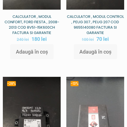
CALCULATOR , MODUL
CALCULATOR , MODUL CONTROL
CONFORT, FORD FIESTA , 2008-
, PEUG 307 , PEUG 207 COD
2013 COD 8V51-15K600CH
9655140080 FACTURA SI
FACTURA SI GARANTIE
GARANTIE
180
lei
70
lei
240
lei
100
lei
Adaugă în coș
Adaugă în coș
-28%
-13%