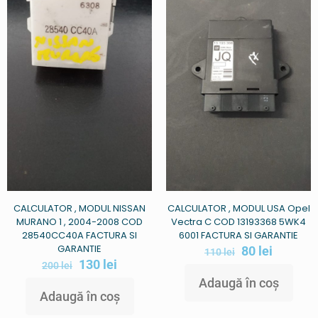
CALCULATOR , MODUL NISSAN
CALCULATOR , MODUL USA Opel
MURANO 1 , 2004-2008 COD
Vectra C COD 13193368 5WK4
28540CC40A FACTURA SI
6001 FACTURA SI GARANTIE
GARANTIE
80
lei
110
lei
130
lei
200
lei
Adaugă în coș
Adaugă în coș