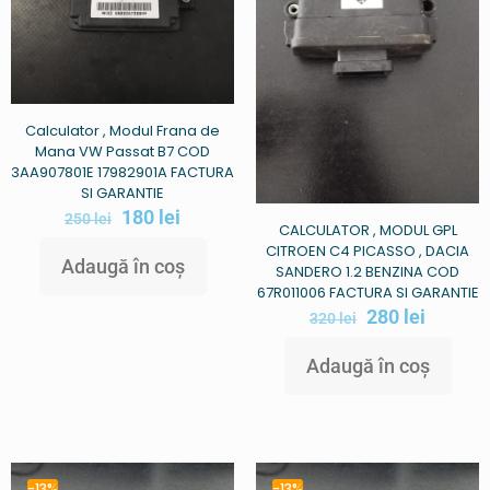
Calculator , Modul Frana de
Mana VW Passat B7 COD
3AA907801E 17982901A FACTURA
SI GARANTIE
180
lei
250
lei
CALCULATOR , MODUL GPL
CITROEN C4 PICASSO , DACIA
Adaugă în coș
SANDERO 1.2 BENZINA COD
67R011006 FACTURA SI GARANTIE
280
lei
320
lei
Adaugă în coș
-13%
-13%