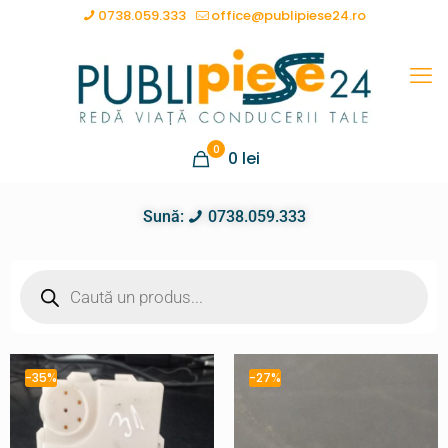
0738.059.333
office@publipiese24.ro
0
0
lei
Sună:
0738.059.333
-35%
-27%